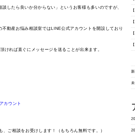
相談したら良いか分からない」というお客様も多いのですが、
【
【
不動産お悩み相談室ではLINE公式アカウントを開設しており
【
【
て頂ければ直ぐにメッセージを送ることが出来ます。
新
未
アカウント
2
2
でも、ご相談をお受けします！（もちろん無料です。）