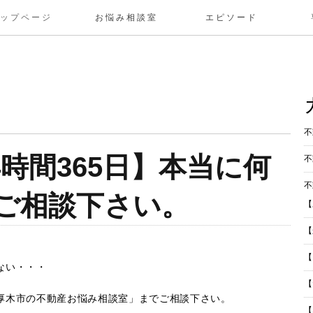
トップページ
お悩み相談室
エピソード
不
24時間365日】本当に何
不
不
ご相談下さい。
【
【
【
ない・・・
【
厚木市の不動産お悩み相談室」までご相談下さい。
【