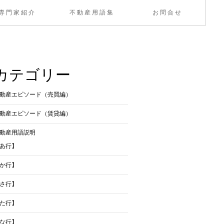
専門家紹介
不動産用語集
お問合せ
カテゴリー
動産エピソード（売買編）
動産エピソード（賃貸編）
動産用語説明
あ行】
か行】
さ行】
た行】
な行】