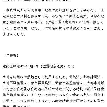
・家庭裁判所から居住用不動産の売却許可を得る必要が有り、査
定書などの資料を作成する為、市役所にて調査を開始。当該不動
産が建築基準法第42条5項（所謂位置指定道路）の道路に接して
いることが判明。なお、この道路の持分が被後見人さんにはあり
ませんでした。
【ご提案】
建築基準法42条1項5号（位置指定道路）とは、
土地を建築物の敷地として利用するため、道路法、都市計画法、
土地区画整理法、都市再開発法、新都市基盤整備法、大都市地域
における住宅及び住宅地の供給の促進に関する特別措置法又は密
集市街地整備法によらないで築造する政令で定める基準に適合す
る道で、これを築造しようとする者が特定行政庁からその位置の
指定を受けたもの