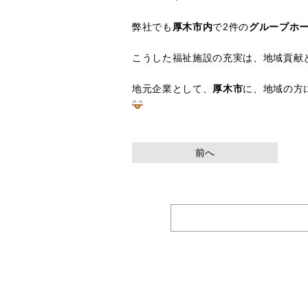
弊社でも
厚木市内
で2件の
グループホ
こうした福祉施設の充実は、地域貢献
地元企業として、
厚木市
に、地域の方
前へ