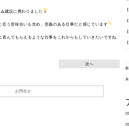
【
ーム
建設に携わりました
【
と言う意味合いも含め、意義のある仕事だと感じています
【
に喜んでもらえるような仕事をこれからもしていきたいですね
【
次へ
新
未
お問合せ
2
2