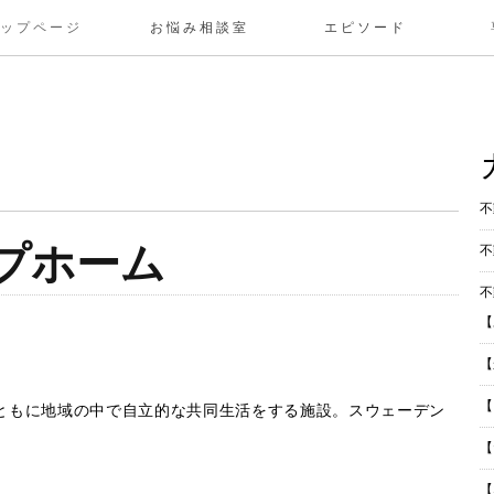
トップページ
お悩み相談室
エピソード
不
プホーム
不
不
【
【
【
ともに地域の中で自立的な共同生活をする施設。スウェーデン
【
【