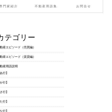
専門家紹介
不動産用語集
お問合せ
カテゴリー
動産エピソード（売買編）
動産エピソード（賃貸編）
動産用語説明
あ行】
か行】
さ行】
た行】
な行】