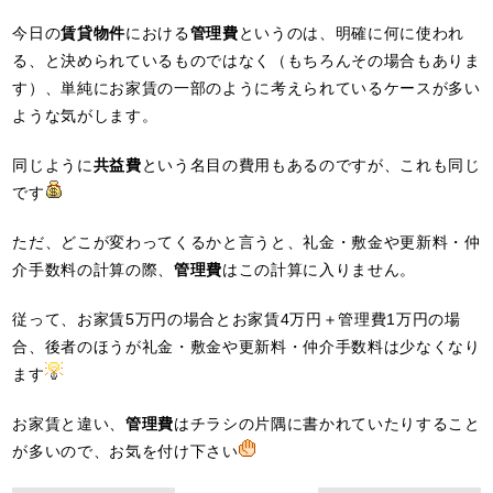
今日の
賃貸物件
における
管理費
というのは、明確に何に使われ
る、と決められているものではなく（もちろんその場合もありま
す）、単純にお家賃の一部のように考えられているケースが多い
ような気がします。
同じように
共益費
という名目の費用もあるのですが、これも同じ
です
ただ、どこが変わってくるかと言うと、礼金・敷金や更新料・仲
介手数料の計算の際、
管理費
はこの計算に入りません。
従って、お家賃5万円の場合とお家賃4万円＋管理費1万円の場
合、後者のほうが礼金・敷金や更新料・仲介手数料は少なくなり
ます
お家賃と違い、
管理費
はチラシの片隅に書かれていたりすること
が多いので、お気を付け下さい