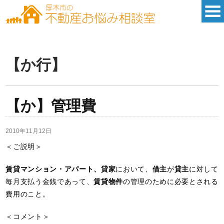
【か行】
【か】管理費
2010年11月12日
＜ご説明＞
賃貸マンション・アパート、貸家
において、
借主
が
貸主
に対して
毎月支払う金銭であって、
賃貸物件
の管理のために必要とされる
費用のこと。
＜コメント＞